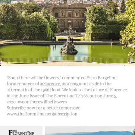
"Soon there will be flowers," commented Piero Bargellini,
former mayor of
#Florence
, as a poignant aside in the
aftermath of the 1966 flood. We look to the future of Florence
in the June Issue of The Florentine TF 268, out on June 5,
2020.
#soontherewillbeflowers
Subscribe now for a better tomorrow:
www.theflorentine.net/subscription