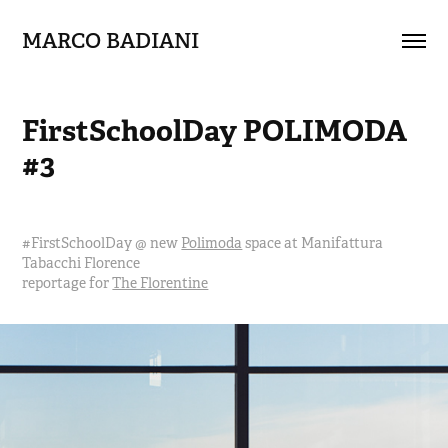
MARCO BADIANI
FirstSchoolDay POLIMODA 
#3
#FirstSchoolDay @ new
Polimoda
space at Manifattura
Tabacchi Florence
reportage for
The Florentine