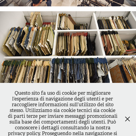
Questo sito fa uso di cookie per migliorare
l’esperienza di navigazione degli utenti e per
raccogliere informazioni sull’utilizzo del sito
stesso. Utilizziamo sia cookie tecnici sia cookie
di parti terze per inviare messaggi promozionali
sulla base dei comportamenti degli utenti. Può
↑
Back to Top
conoscere i dettagli consultando la nostra
privacy policy. Proseguendo nella navigazione si