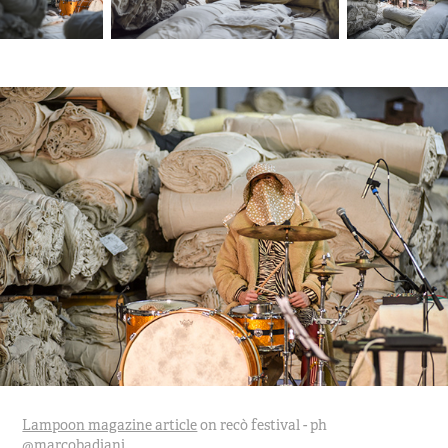
Lampoon magazine article
on recò festival - ph
@marcobadiani