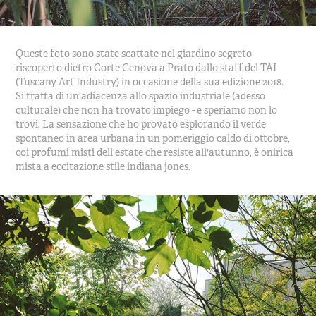
Queste foto sono state scattate nel giardino segreto
riscoperto dietro Corte Genova a Prato dallo staff del TAI
(Tuscany Art Industry) in occasione della sua edizione 2018.
Si tratta di un'adiacenza allo spazio industriale (adesso
culturale) che non ha trovato impiego - e speriamo non lo
trovi. La sensazione che ho provato esplorando il verde
spontaneo in area urbana in un pomeriggio caldo di ottobre,
coi profumi misti dell'estate che resiste all'autunno, è onirica
mista a eccitazione stile indiana jones.